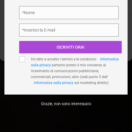
influire negativamente su alcune caratteristiche e funzioni.
/
UFFICIO
HOME
Privacy Policy
*Nome
Nome
Accetta
*Inserisci la E-mail
Email
Nega
ISCRIVITI ORA!
Visualizza le preferenze
Ho letto e accetto i termini e le condizioni
informativa
sulla privacy
pertanto presto il mio consenso al
ricevimento di comunicazioni pubblicitarie,
commerciali, promozioni, altro (vedi punto 5 dell'
informativa sulla privacy
sul marketing diretto)
Grazie, non sono interessato