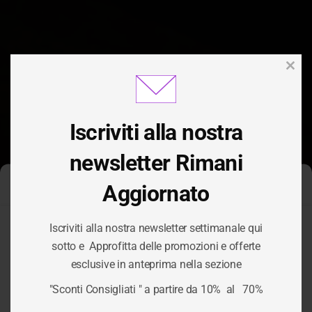
Clos
this
modu
Iscriviti alla nostra
newsletter Rimani
Aggiornato
Gestisci Consenso Cookie
Iscriviti alla nostra newsletter settimanale qui
Per fornire le migliori esperienze, utilizziamo tecnologie come i
sotto e Approfitta delle promozioni e offerte
cookie per memorizzare e/o accedere alle informazioni del
esclusive in anteprima nella sezione
dispositivo. Il consenso a queste tecnologie ci permetterà di
TAG:
UFFICIO
elaborare dati come il comportamento di navigazione o ID unici
"Sconti Consigliati " a partire da 10% al 70%
su questo sito. Non acconsentire o ritirare il consenso può