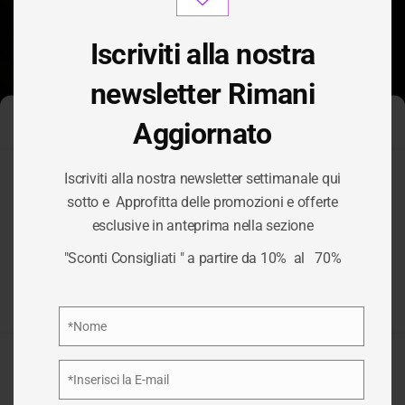
modu
Iscriviti alla nostra
newsletter Rimani
Aggiornato
Gestisci Consenso Cookie
Iscriviti alla nostra newsletter settimanale qui
Per fornire le migliori esperienze, utilizziamo tecnologie come i
sotto e Approfitta delle promozioni e offerte
cookie per memorizzare e/o accedere alle informazioni del
esclusive in anteprima nella sezione
dispositivo. Il consenso a queste tecnologie ci permetterà di
TAG:
VERACLUB
elaborare dati come il comportamento di navigazione o ID unici
"Sconti Consigliati " a partire da 10% al 70%
su questo sito. Non acconsentire o ritirare il consenso può
influire negativamente su alcune caratteristiche e funzioni.
/
VERACLUB
HOME
Privacy Policy
*Nome
Nome
Accetta
*Inserisci la E-mail
Email
Nega