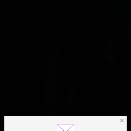
Clos
this