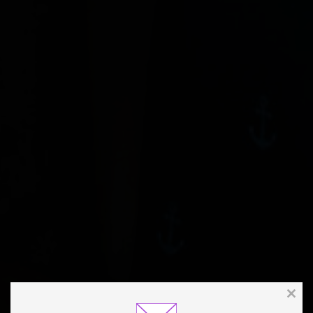
Clos
this