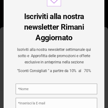
modu
Iscriviti alla nostra
newsletter Rimani
Aggiornato
Gestisci Consenso Cookie
Iscriviti alla nostra newsletter settimanale qui
Per fornire le migliori esperienze, utilizziamo tecnologie come i
sotto e Approfitta delle promozioni e offerte
cookie per memorizzare e/o accedere alle informazioni del
TAG:
WEB
esclusive in anteprima nella sezione
dispositivo. Il consenso a queste tecnologie ci permetterà di
elaborare dati come il comportamento di navigazione o ID unici
"Sconti Consigliati " a partire da 10% al 70%
su questo sito. Non acconsentire o ritirare il consenso può
MARKETING
influire negativamente su alcune caratteristiche e funzioni.
Privacy Policy
*Nome
/
WEB MARKETING
HOME
Nome
Accetta
*Inserisci la E-mail
Email
Nega