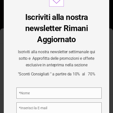
modu
Iscriviti alla nostra
newsletter Rimani
Aggiornato
Gestisci Consenso Cookie
Iscriviti alla nostra newsletter settimanale qui
Per fornire le migliori esperienze, utilizziamo tecnologie come i
sotto e Approfitta delle promozioni e offerte
cookie per memorizzare e/o accedere alle informazioni del
esclusive in anteprima nella sezione
dispositivo. Il consenso a queste tecnologie ci permetterà di
TAG:
ZERBINI
elaborare dati come il comportamento di navigazione o ID unici
"Sconti Consigliati " a partire da 10% al 70%
su questo sito. Non acconsentire o ritirare il consenso può
influire negativamente su alcune caratteristiche e funzioni.
/
ZERBINI
HOME
Privacy Policy
*Nome
Nome
Accetta
*Inserisci la E-mail
Email
Nega