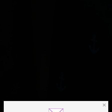
Clos
this