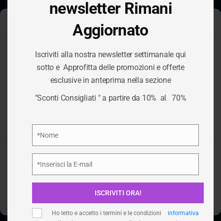
newsletter Rimani
Aggiornato
Gestisci Consenso Cookie
Iscriviti alla nostra newsletter settimanale qui
Per fornire le migliori esperienze, utilizziamo tecnologie come i
sotto e Approfitta delle promozioni e offerte
cookie per memorizzare e/o accedere alle informazioni del
esclusive in anteprima nella sezione
ACQUARIO DI
dispositivo. Il consenso a queste tecnologie ci permetterà di
elaborare dati come il comportamento di navigazione o ID unici
"Sconti Consigliati " a partire da 10% al 70%
su questo sito. Non acconsentire o ritirare il consenso può
GENOVA
influire negativamente su alcune caratteristiche e funzioni.
Privacy Policy
*Nome
Nome
HOME
/
SCONTI CONSIGLIATI
/
ACQUARIO DI GENOVA
Accetta
*Inserisci la E-mail
Email
Nega
ISCRIVITI ORA!
Visualizza le preferenze
Ho letto e accetto i termini e le condizioni
informativa