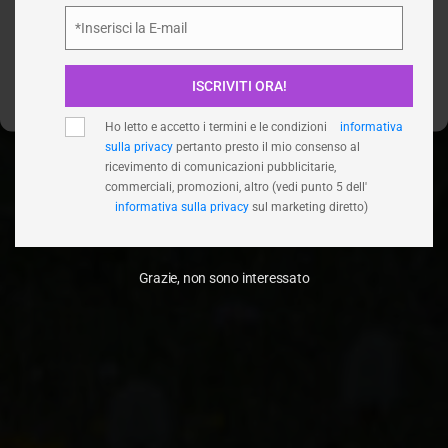
Accetta
*Inserisci la E-mail
Email
Nega
ISCRIVITI ORA!
Visualizza le preferenze
Ho letto e accetto i termini e le condizioni
informativa
sulla privacy
pertanto presto il mio consenso al
ricevimento di comunicazioni pubblicitarie,
commerciali, promozioni, altro (vedi punto 5 dell'
informativa sulla privacy
sul marketing diretto)
Grazie, non sono interessato