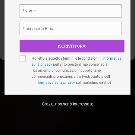
GIARDINAGGIO
influire negativamente su alcune caratteristiche e funzioni.
Privacy Policy
*Nome
/
GIARDINAGGIO
HOME
Nome
Accetta
*Inserisci la E-mail
Email
Nega
ISCRIVITI ORA!
Visualizza le preferenze
Ho letto e accetto i termini e le condizioni
informativa
sulla privacy
pertanto presto il mio consenso al
ricevimento di comunicazioni pubblicitarie,
commerciali, promozioni, altro (vedi punto 5 dell'
informativa sulla privacy
sul marketing diretto)
Grazie, non sono interessato