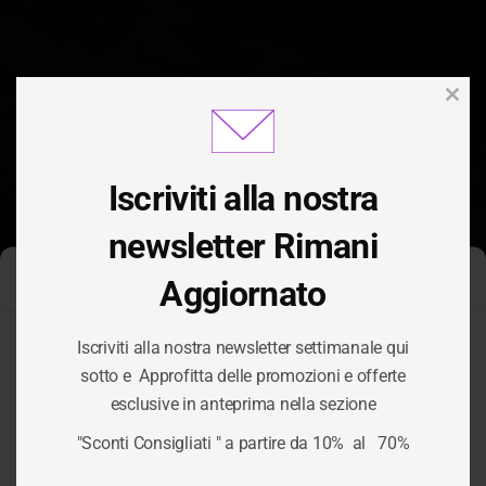
Clos
this
modu
Iscriviti alla nostra
newsletter Rimani
Aggiornato
Gestisci Consenso Cookie
Iscriviti alla nostra newsletter settimanale qui
Per fornire le migliori esperienze, utilizziamo tecnologie come i
sotto e Approfitta delle promozioni e offerte
cookie per memorizzare e/o accedere alle informazioni del
CATEGORIA:
esclusive in anteprima nella sezione
dispositivo. Il consenso a queste tecnologie ci permetterà di
elaborare dati come il comportamento di navigazione o ID unici
"Sconti Consigliati " a partire da 10% al 70%
su questo sito. Non acconsentire o ritirare il consenso può