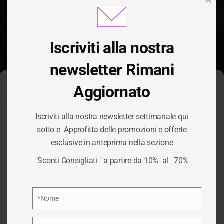
Clos
this
modu
Iscriviti alla nostra
newsletter Rimani
Aggiornato
Gestisci Consenso Cookie
Iscriviti alla nostra newsletter settimanale qui
Per fornire le migliori esperienze, utilizziamo tecnologie come i
sotto e Approfitta delle promozioni e offerte
cookie per memorizzare e/o accedere alle informazioni del
esclusive in anteprima nella sezione
dispositivo. Il consenso a queste tecnologie ci permetterà di
BRIXIA-MOTO
elaborare dati come il comportamento di navigazione o ID unici
"Sconti Consigliati " a partire da 10% al 70%
su questo sito. Non acconsentire o ritirare il consenso può
influire negativamente su alcune caratteristiche e funzioni.
HOME
/
SCONTI CONSIGLIATI
/
BRIXIA-MOTO
Privacy Policy
*Nome
Nome
Accetta