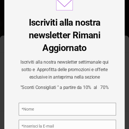
this
modu
Iscriviti alla nostra
newsletter Rimani
Aggiornato
Gestisci Consenso Cookie
Iscriviti alla nostra newsletter settimanale qui
Per fornire le migliori esperienze, utilizziamo tecnologie come i
sotto e Approfitta delle promozioni e offerte
cookie per memorizzare e/o accedere alle informazioni del
C-WAY: ESPERTI
esclusive in anteprima nella sezione
dispositivo. Il consenso a queste tecnologie ci permetterà di
elaborare dati come il comportamento di navigazione o ID unici
"Sconti Consigliati " a partire da 10% al 70%
DEL TURISMO
su questo sito. Non acconsentire o ritirare il consenso può
influire negativamente su alcune caratteristiche e funzioni.
Privacy Policy
*Nome
HOME
/
SCONTI CONSIGLIATI
/
C-WAY: ESPERTI DEL
Nome
TURISMO
Accetta
*Inserisci la E-mail