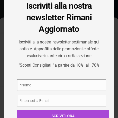
Iscriviti alla nostra
newsletter Rimani
Aggiornato
Gestisci Consenso Cookie
Iscriviti alla nostra newsletter settimanale qui
Per fornire le migliori esperienze, utilizziamo tecnologie come i
sotto e Approfitta delle promozioni e offerte
cookie per memorizzare e/o accedere alle informazioni del
esclusive in anteprima nella sezione
dispositivo. Il consenso a queste tecnologie ci permetterà di
EUROSENDER
elaborare dati come il comportamento di navigazione o ID unici
"Sconti Consigliati " a partire da 10% al 70%
su questo sito. Non acconsentire o ritirare il consenso può
influire negativamente su alcune caratteristiche e funzioni.
HOME
/
SCONTI CONSIGLIATI
/
EUROSENDER
Privacy Policy
*Nome
Nome
Accetta
*Inserisci la E-mail
Email
Nega
ISCRIVITI ORA!
Visualizza le preferenze