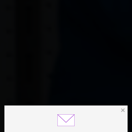
Clos
this
modu