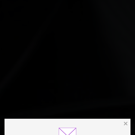
Clos
this