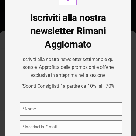
modu
Iscriviti alla nostra
newsletter Rimani
Aggiornato
Gestisci Consenso Cookie
Iscriviti alla nostra newsletter settimanale qui
RENT CARS:
Per fornire le migliori esperienze, utilizziamo tecnologie come i
sotto e Approfitta delle promozioni e offerte
cookie per memorizzare e/o accedere alle informazioni del
esclusive in anteprima nella sezione
dispositivo. Il consenso a queste tecnologie ci permetterà di
COMPARAZIONE
elaborare dati come il comportamento di navigazione o ID unici
"Sconti Consigliati " a partire da 10% al 70%
su questo sito. Non acconsentire o ritirare il consenso può
influire negativamente su alcune caratteristiche e funzioni.
NOLEGGIO
Privacy Policy
*Nome
Nome
HOME
/
SCONTI CONSIGLIATI
/
RENT CARS:
Accetta
COMPARAZIONE NOLEGGIO
*Inserisci la E-mail
Email
Nega