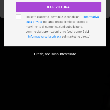
ISCRIVITI ORA!
Visualizza le preferenze
Ho letto e accetto i termini e le condizioni
informativa
sulla privacy
pertanto presto il mio consenso al
ricevimento di comunicazioni pubblicitarie,
commerciali, promozioni, altro (vedi punto 5 dell'
informativa sulla privacy
sul marketing diretto)
Grazie, non sono interessato