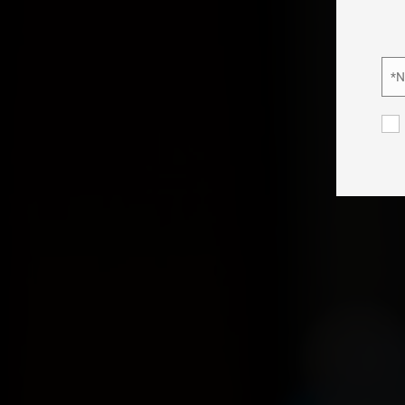
tecno
o ID 
negat
*
Nom