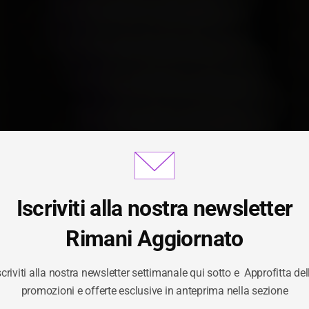
Iscriviti alla nostra newsletter
Gestisci Consenso Cookie
Rimani Aggiornato
scriviti alla nostra newsletter settimanale qui sotto e Approfitta del
ornire le migliori esperienze, utilizziamo tecnologie come i cookie per
OFTWAREHUNTER 
promozioni e offerte esclusive in anteprima nella sezione
izzare e/o accedere alle informazioni del dispositivo. Il consenso a qu