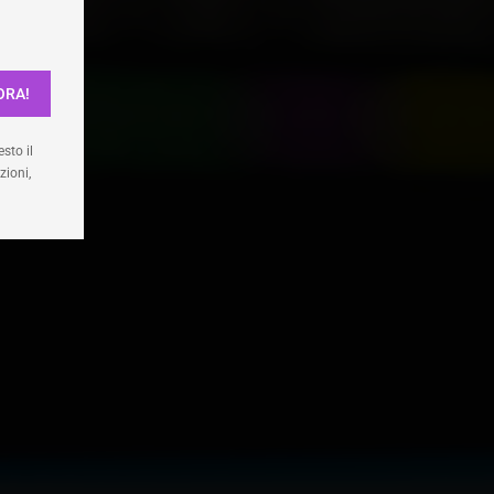
ione
ORA!
enze
sto il
zioni,