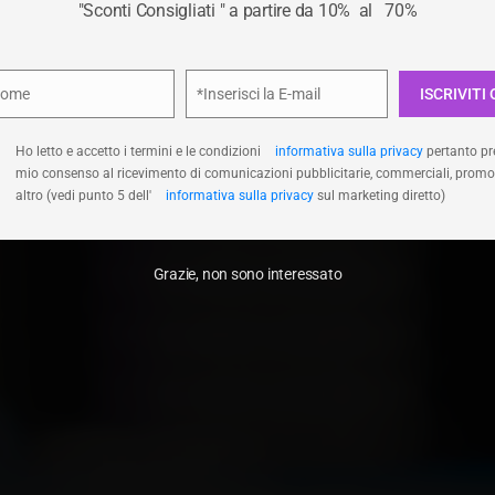
"Sconti Consigliati " a partire da 10% al 70%
logie ci permetterà di elaborare dati come il comportamento di navigaz
HOME
/
SCONTI CONSIGLIATI
/
SOFTWAREHUNTER IT
unici su questo sito. Non acconsentire o ritirare il consenso può influire
ivamente su alcune caratteristiche e funzioni.
Privacy Policy
Nome
*Inserisci la E-mail
ISCRIVITI 
e
Email
Accetta
Nega
Visualizza le prefer
Ho letto e accetto i termini e le condizioni
informativa sulla privacy
pertanto pre
mio consenso al ricevimento di comunicazioni pubblicitarie, commerciali, promo
altro (vedi punto 5 dell'
informativa sulla privacy
sul marketing diretto)
Grazie, non sono interessato